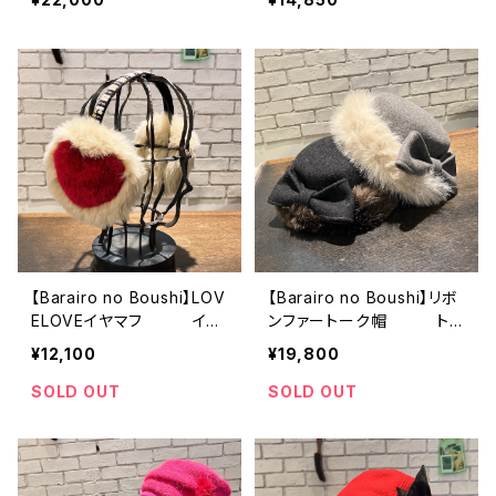
【Barairo no Boushi】LOV
【Barairo no Boushi】リボ
ELOVEイヤマフ イヤ
ンファートーク帽 ト
ーマフ LC03606
ーク ハット R00836
¥12,100
¥19,800
7
SOLD OUT
SOLD OUT