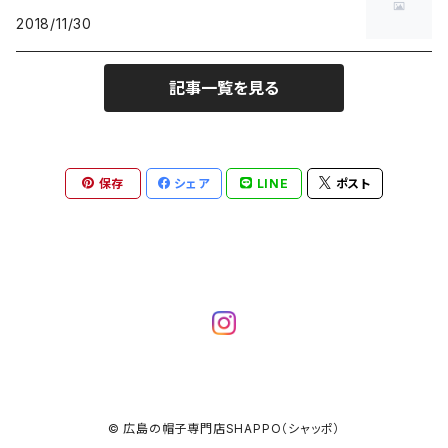
ヘアバンド・ターバン・スカーフ等
帽子ケア / メンテナンス用品
田中帽子店
25,001円〜
2018/11/30
カチューシャ・イヤーマフ等
その他帽子
KANGOL / カンゴール
記事一覧を見る
トークハット・ヘッドドレス・ボンネット等
キッズサイズの帽子
NEW ERA / ニューエラ
帽子用アクセサリー
保存
シェア
LINE
ポスト
FLAMINGO / フラミンゴ
その他
© 広島の帽子専門店SHAPPO（シャッポ）