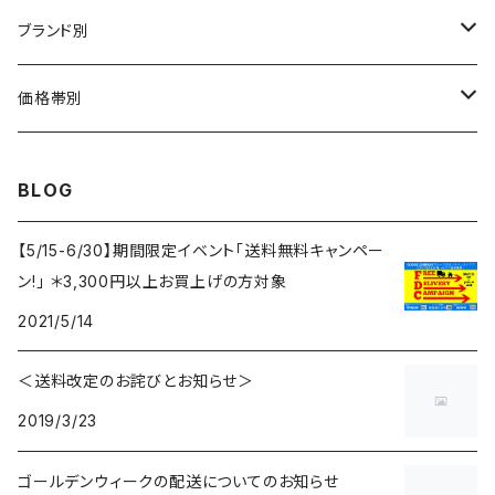
ハット
ブランド別
布帛（布・ニット・レザー等）
キャスケット
CA4LA / カシラ
価格帯別
型物（フェルト・天然草・ペーパー等）
ベレー
Barairo no boushi / バラ色の帽子
～5,500円
BLOG
ハンチング
La Maison de Lyllis / ラメゾンドリリス
5,501〜11,000円
【5/15-6/30】期間限定イベント「送料無料キャンペー
ン!」 ＊3,300円以上お買上げの方対象
キャップ
MIGHTY SHINE / マイティシャイン
11,001円～15,000円
2021/5/14
ニット帽 / ワッチ
RACAL / ラカル
15,001〜20,000円
＜送料改定のお詫びとお知らせ＞
2019/3/23
ヘッドアクセサリー
D,ari / ダリ
20,001～25,000円
ゴールデンウィークの配送についてのお知らせ