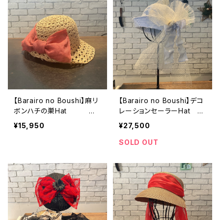
【Barairo no Boushi】麻リ
【Barairo no Boushi】デコ
ボンハチの巣Hat ハ
レーションセーラーHat
ット L008460
ハット L008406
¥15,950
¥27,500
SOLD OUT