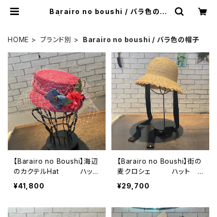
Barairo no boushi / バラ色の帽
子 | 広島の帽子専門店SHAPPO（シ
ャッポ）
HOME
ブランド別
Barairo no boushi / バラ色の帽子
【Barairo no Boushi】海辺
【Barairo no Boushi】街の
のカクテルHat ハッ
麦クロシェ ハット
ト L008411
L008463
¥41,800
¥29,700