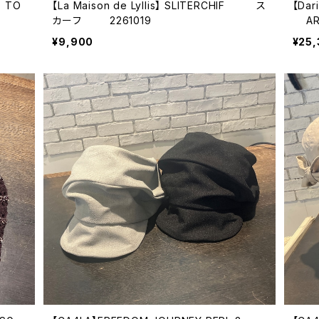
O
【La Maison de Lyllis】 SLITERCHIF ス
【Da
カーフ 2261019
AR
¥9,900
¥25