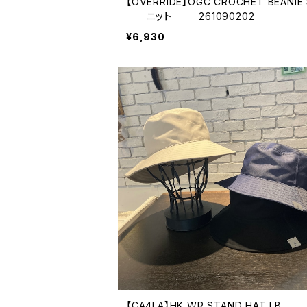
【OVERRIDE】OGC CROCHET BEANI
ニット 261090202
¥6,930
【CA4LA】HK WR STAND HAT L