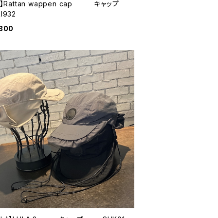
ri】Rattan wappen cap キャップ
I932
,300