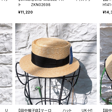
ト ZKN02698
H141
¥11,220
¥14,
 U
【田中帽子店】マーロ ハット UK-H1
【田