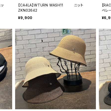
ニッ
【CA4LA】WTURN WASH11 ニット
【R
ZKN02642
ベレー
¥9,900
¥6,