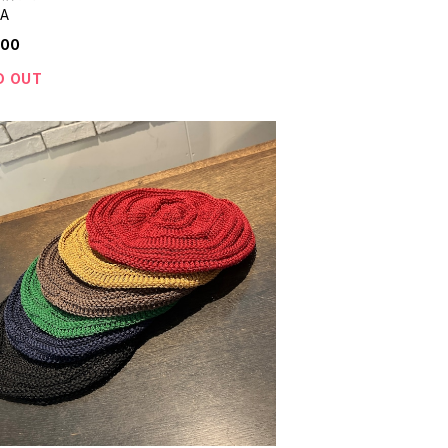
NA
100
D OUT