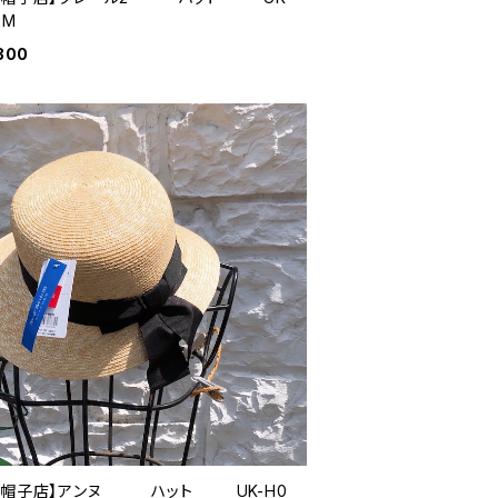
-M
300
中帽子店】アンヌ ハット UK-H0