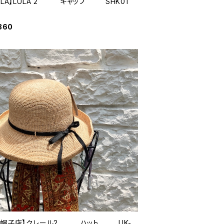
4LA】LULA 2 キャップ SHK01
860
中帽子店】クレール2 ハット UK-