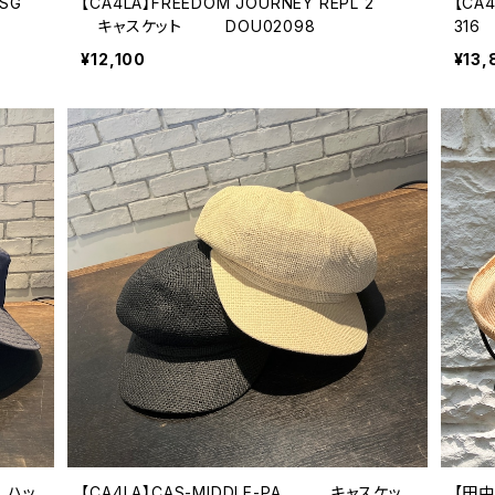
E SG
【CA4LA】FREEDOM JOURNEY REPL 2
【CA
キャスケット DOU02098
316
¥12,100
¥13,
B ハッ
【CA4LA】CAS-MIDDLE-PA キャスケッ
【田