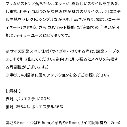
ブリムがストンと落ちたシルエットが、真新しいスタイルを生み出
します。ボディにはほのかな光沢感が魅力のリサイクルポリエステ
ル生地をセレクト。シンプルながらも上品さがあり、幅広いコーデ
ィネートと相性◎。さらにUVカット機能にご家庭での手洗いが可
能と、デイリーユースにピッタリです。
※サイズ調節スベリ仕様（サイズを小さくする際は、調節テープを
まっすぐ引き出してください。逆向きに引っ張るとスベリを破損す
る可能性がございます。）
※手洗いの際は付属のアテンションを必ずご参照ください。
【 素材 】
表地：ポリエステル100%
裏地：綿64% ポリエステル36%
高さ8.5cm／つば6.5cm／頭周り59cm（サイズ調節有り -2cm）