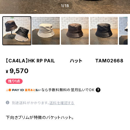
1
/15
【CA4LA】HK RP PAIL ハット TAM02668
9,570
¥
残り1点
なら
手数料無料の
翌月払いでOK
別途送料がかかります。
送料を確認する
下向きブリムが特徴のバケットハット。