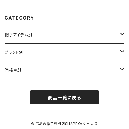
CATEGORY
帽子アイテム別
ハット
ブランド別
布帛（布・ニット・レザー等）
キャスケット
CA4LA / カシラ
価格帯別
型物（フェルト・天然草・ペーパー等）
ベレー
Barairo no boushi / バラ色の帽子
～5,500円
商品一覧に戻る
ハンチング
La Maison de Lyllis / ラメゾンドリリス
5,501〜11,000円
キャップ
MIGHTY SHINE / マイティシャイン
11,001円～15,000円
© 広島の帽子専門店SHAPPO（シャッポ）