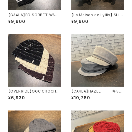
【CA4LA】BD SORBET WATC
【La Maison de Lyllis】 SLIT
H ニット DOU0216
ERCHIF スカーフ 2
¥9,900
¥9,900
7
261019
【OVERRIDE】OGC CROCHE
【CA4LA】HAZEL キャス
T BEANIE SG ニット
ケット TOZ00127
¥6,930
¥10,780
261090202