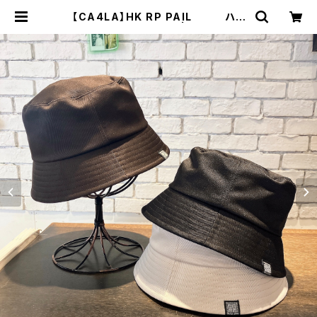
【CA4LA】HK RP PAIL ハッ
ト TAM02668 | 広島の帽子
専門店SHAPPO（シャッポ）