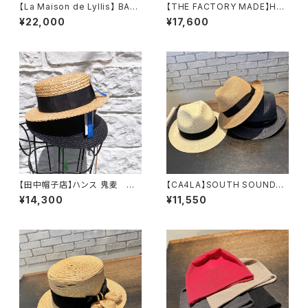
【La Maison de Lyllis】 BAS
【THE FACTORY MADE】HA
CKET ハット 2261
NAMUGI BOATER HAT
¥22,000
¥17,600
027
ハット FM009
【田中帽子店】ハンス 鬼麦
【CA4LA】SOUTH SOUNDS8
ハット UK-H048-M U
ハット ZKN02585
¥14,300
¥11,550
K-H048-L