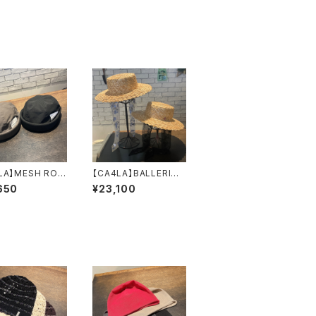
LA】MESH ROL
【CA4LA】BALLERINE
 フィッシャーマ
ハット SHK
650
¥23,100
ロールキャップ
01303
U00022