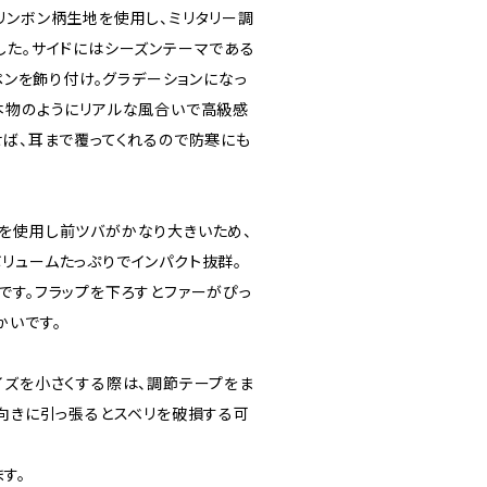
リンボン柄生地を使用し、ミリタリー調
した。サイドにはシーズンテーマである
」のワッペンを飾り付け。グラデーションになっ
本物のようにリアルな風合いで高級感
せば、耳まで覆ってくれるので防寒にも
を使用し前ツバがかなり大きいため、
リュームたっぷりでインパクト抜群。
です。フラップを下ろすとファーがぴっ
かいです。
イズを小さくする際は、調節テープをま
逆向きに引っ張るとスベリを破損する可
す。