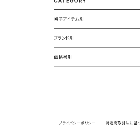
CATEGORY
帽子アイテム別
ハット
ブランド別
布帛（布・ニット・レザー等）
キャスケット
CA4LA / カシラ
価格帯別
型物（フェルト・天然草・ペーパー等）
ベレー
Barairo no boushi / バラ色の帽子
～5,500円
ハンチング
La Maison de Lyllis / ラメゾンドリリス
5,501〜11,000円
キャップ
MIGHTY SHINE / マイティシャイン
11,001円～15,000円
プライバシーポリシー
特定商取引法に基
ニット帽 / ワッチ
RACAL / ラカル
15,001〜20,000円