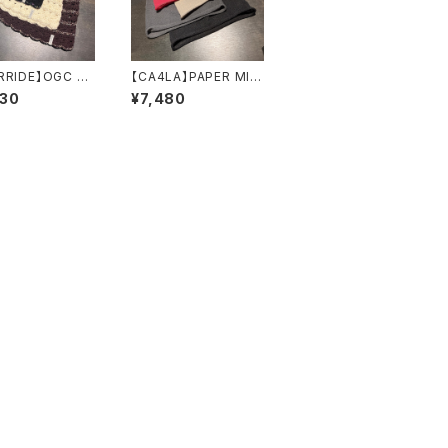
RRIDE】OGC C
【CA4LA】PAPER MIS
ET BEANIE SG
SILE ニット
930
¥7,480
ト 261
ZKN02740
02