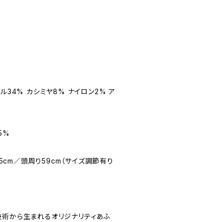
ル34% カシミヤ8% ナイロン2% ア
5%
.5cm／頭周り59cm（サイズ調節有り
技術から生まれるオリジナリティあふ