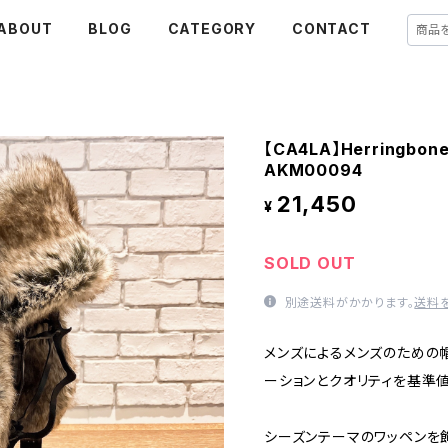
ABOUT
BLOG
CATEGORY
CONTACT
【CA4LA】Herrin
AKM00094
21,450
¥
SOLD OUT
別途送料がかかります。
送料
メンズによるメンズのための
ーションとクオリティを基準値
シーズンテーマのワッペンを