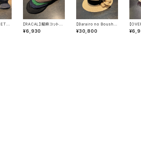
 ETE
【RACAL】擬麻コットン
【Barairo no Boushi】
【OVE
ット
ラスタタムベレー
細麦カゴかざりブレード
ROCH
¥6,930
¥30,800
¥6,
ベレー RL-26-14
ハット ハット
ニッ
24
R008469
0902