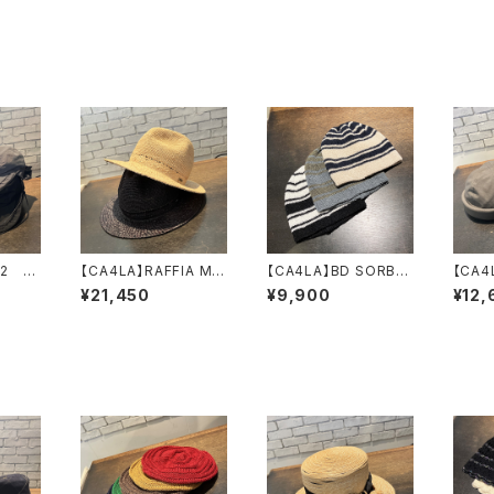
LA 2
【CA4LA】RAFFIA MT
【CA4LA】BD SORBE
【CA4
CHOP ハット
T WATCH ニッ
LS
¥21,450
¥9,900
¥12,
TAM02737
ト DOU02167
ン 
MI