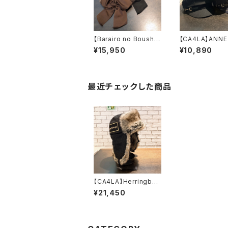
【Barairo no Boushi】
【CA4LA】ANNE
キャンディベレー
6 キャスケ
¥15,950
¥10,890
ベレー L007816
SHK01308
最近チェックした商品
【CA4LA】Herringbon
e FLIGHT 飛行
¥21,450
帽 AKM00094