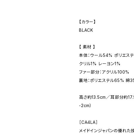
【カラー】
BLACK
【 素材 】
本体：ウール54% ポリエステ
クリル1% レーヨン1%
ファー部分：アクリル100%
裏地：ポリエステル65% 綿3
高さ約13.5cm／耳部分約17
-2cm）
［CA4LA］
メイドインジャパンの優れた