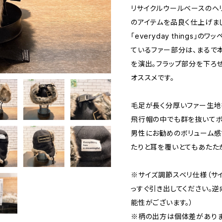
リサイクルウールベースのヘ
のアイテムを品良く仕上げま
「everyday things
ているファー部分は、まるで
を演出。フラップ部分を下ろ
オススメです。
毛足が長く分厚いファー生地
飛行帽の中でも群を抜いてボ
男性にお勧めのボリューム感
たりと耳を覆いとてもあたた
※サイズ調節スベリ仕様（サ
っすぐ引き出してください。
能性がございます。）
※柄の出方は個体差がありま