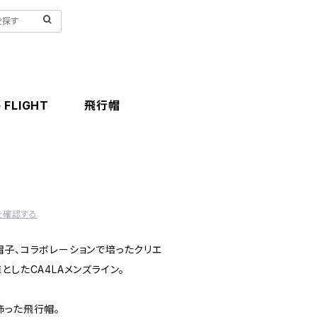
gbone FLIGHT 飛行帽
を確認する
帽子、コラボレーションで培ったクリエ
としたCA4LAメンズライン。
飾った飛行帽。