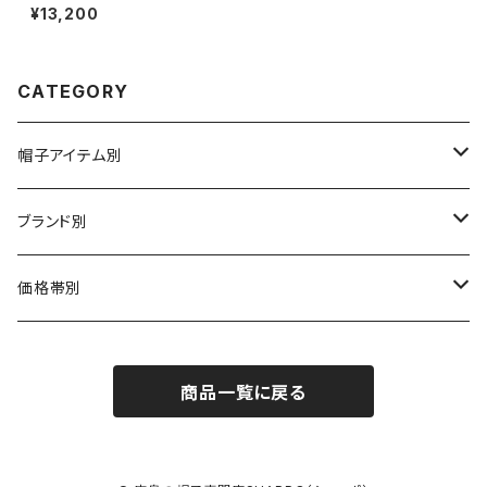
ハット KTZ02544
¥13,200
CATEGORY
帽子アイテム別
ハット
ブランド別
布帛（布・ニット・レザー等）
キャスケット
CA4LA / カシラ
価格帯別
型物（フェルト・天然草・ペーパー等）
ベレー
Barairo no boushi / バラ色の帽子
～5,500円
商品一覧に戻る
ハンチング
La Maison de Lyllis / ラメゾンドリリス
5,501〜11,000円
キャップ
MIGHTY SHINE / マイティシャイン
11,001円～15,000円