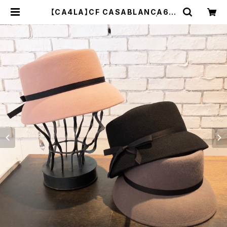
【CA4LA】CF CASABLANCA6
ハット KTZ02544 | 広島
の帽子専門店SHAPPO（シャッポ）