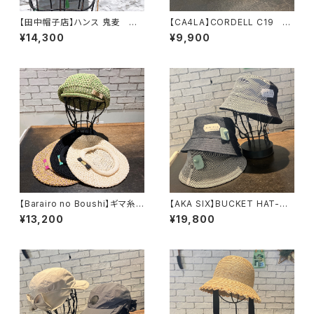
【田中帽子店】ハンス 鬼麦
【CA4LA】CORDELL C19
ハット UK-H048-M U
キャスケット ZKN0270
¥14,300
¥9,900
K-H048-L
1
【Barairo no Boushi】ギマ糸プ
【AKA SIX】BUCKET HAT-HA
レート付きベレー ベレ
LF N HALF / NEW DENIM / S
¥13,200
¥19,800
ー R008218
TRIPE DENIM ハット