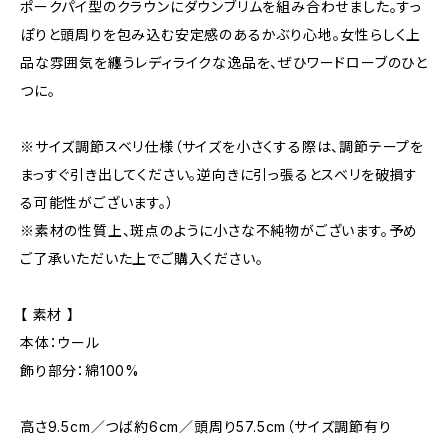
ポークパイ型のクラウンにダウンブリムを組み合わせました。すっ
ぽりと頭周りを包み込む安定感のあるかぶり心地。女性らしく上
品な雰囲気を纏うレディライクな逸品を、ぜひワードローブのひと
つに。
※サイズ調節スベリ仕様（サイズを小さくする際は、調節テープを
まっすぐ引き出してください。逆向きに引っ張るとスベリを破損す
る可能性がございます。）
※素材の性質上、斑点のように小さな不純物がございます。予め
ご了承いただいた上でご購入ください。
【 素材 】
本体：ウール
飾り部分：綿100%
高さ9.5cm／つば約6cm／頭周り57.5cm（サイズ調節有り