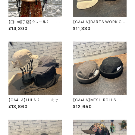
【田中帽子店】クレール2
【CA4LA】DARTS WORK CA
ハット UK-H141-M
S 8 キャスケット TA
¥14,300
¥11,330
M02814
【CA4LA】LULA 2 キャッ
【CA4LA】MESH ROLLS
プ SHK01316
フィッシャーマン ロールキャ
¥13,860
¥12,650
ップ MIU00022