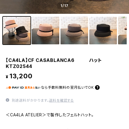
1
/17
【CA4LA】CF CASABLANCA6 ハット
KTZ02544
13,200
¥
なら
手数料無料の
翌月払いでOK
別途送料がかかります。
送料を確認する
＜CA4LA ATELIER＞で製作したフェルトハット。