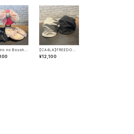
iro no Boushi】
【CA4LA】FREEDOM
ーガンジーリボ
JOURNEY REPL 2
300
¥12,100
レー ベレ
キャスケット
ー L008424
DOU02098