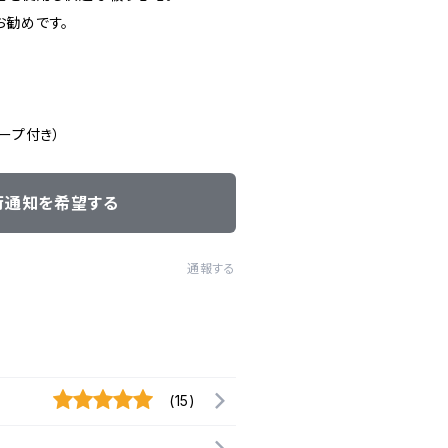
お勧めです。
ープ付き）
荷通知を希望する
通報する
(15)