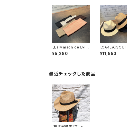
【La Maison de Lylli
【CA4LA】SOUT
s】 FRAI HEADBAND
UNDS8 
¥5,280
¥11,550
ヘアバンド
ZKN02585
2261014
最近チェックした商品
【田中帽子店】アレッ