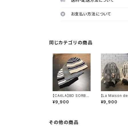
送料・配送方法について
お支払い方法について
同じカテゴリの商品
【CA4LA】BD SORBE
【La Maison de 
T WATCH ニッ
s】 SLITERCHIF
¥9,900
¥9,900
ト DOU02167
スカーフ 22610
19
その他の商品