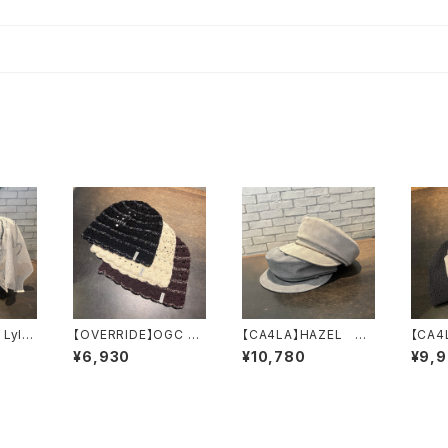
Lylli
【OVERRIDE】OGC C
【CA4LA】HAZEL
【CA4
ROCHET BEANIE SG
キャスケット TO
AS
¥6,930
¥10,780
¥9,
ニット 261
Z00127
ZK
090202