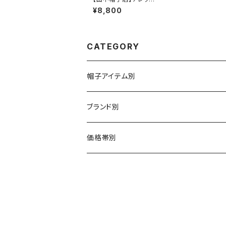
ク ハット U
¥8,800
K-H110-NA-L
CATEGORY
帽子アイテム別
ハット
ブランド別
布帛（布・ニット・レザー等）
キャスケット
CA4LA / カシラ
価格帯別
型物（フェルト・天然草・ペーパー等）
ベレー
Barairo no boushi / バラ色の帽子
～5,500円
ハンチング
La Maison de Lyllis / ラメゾンドリリス
5,501〜11,000円