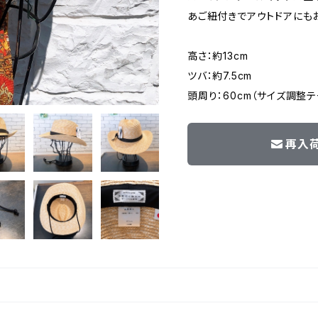
あご紐付きでアウトドアにも
高さ：約13cm
ツバ：約7.5cm
頭周り：60cm（サイズ調整テ
再入