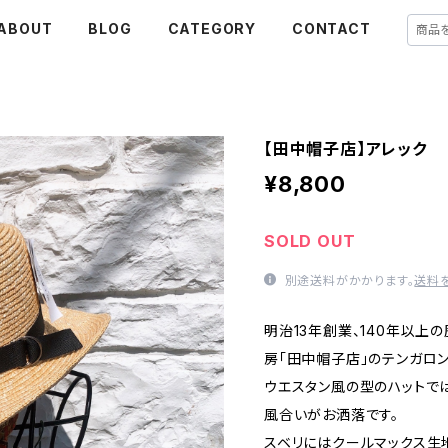
ABOUT
BLOG
CATEGORY
CONTACT
【田中帽子店】アレック 
¥8,800
SOLD OUT
別途送料がかかります。
送料
明治13年創業、140年以
房「田中帽子店」のテンガロン
ウエスタン風の型のハットで
風合いがお洒落です。
スベリにはクールマックス生