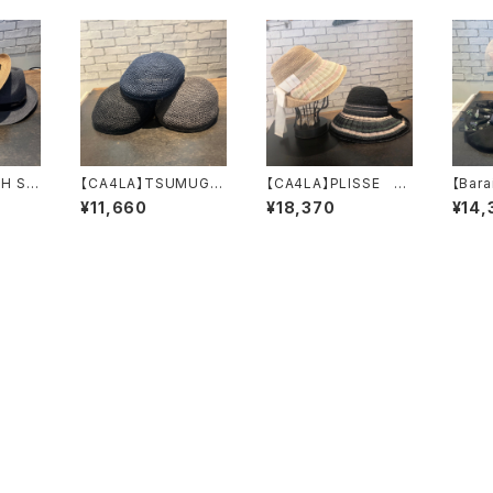
H SO
【CA4LA】TSUMUGI
【CA4LA】PLISSE
【Bara
ハット
HUN ハンチン
ハット TKU001
花柄オ
¥11,660
¥18,370
¥14,
グ ZKN02723
19
ンベ