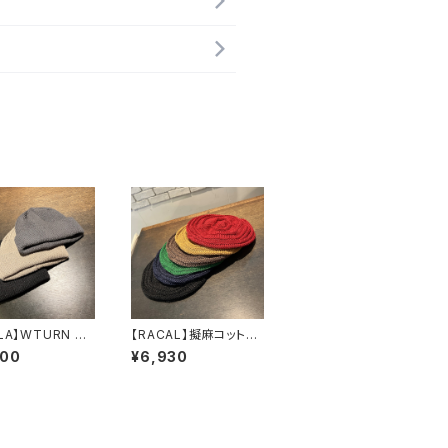
LA】WTURN W
【RACAL】擬麻コットン
H11 ニット
ラスタタムベレー
900
¥6,930
N02642
ベレー RL-26-14
24