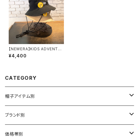
【NEWERA】KIDS ADVENTU
TE LIGHT Seersucker 14
¥4,400
112000 14112001
CATEGORY
帽子アイテム別
ハット
ブランド別
布帛（布・ニット・レザー等）
キャスケット
CA4LA / カシラ
価格帯別