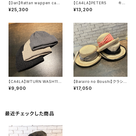
【Dari】Rattan wappen cap
【CA4LA】PETER5 キャ
キャップ ARI932
スケット KTZ02693
¥25,300
¥13,200
【CA4LA】WTURN WASH11
【Barairo no Boushi】クラシカ
ニット ZKN02642
ルパイピングクロシェ ハ
¥9,900
¥17,050
ット R008447
最近チェックした商品