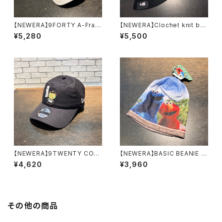
【NEWERA】9FORTY A-Fram
【NEWERA】Clochet knit buc
e On Par ドラえもん キャップ
ket 14744709 14744710 1
¥5,280
¥5,500
14935398 14935399
4744714 14744715
【NEWERA】9TWENTY COJI
【NEWERA】BASIC BEANIE S
-COJI キャップ 14693442
ESAME STREET ニット 146
¥4,620
¥3,960
82559
その他の商品