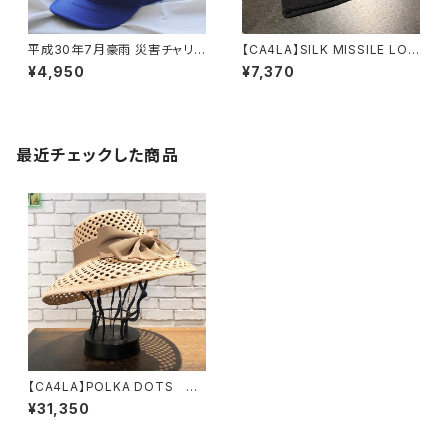
平成30年7月豪雨 災害チャリテ
【CA4LA】SILK MISSILE LON
ィ HEROSHIMA peace メッシ
G11 ニット ZKN027
¥4,950
¥7,370
ュキャップ
06
最近チェックした商品
【CA4LA】POLKA DOTS
ハット ONM01713
¥31,350