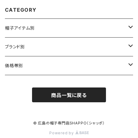
CATEGORY
帽子アイテム別
ハット
ブランド別
布帛（布・ニット・レザー等）
キャスケット
CA4LA / カシラ
価格帯別
型物（フェルト・天然草・ペーパー等）
ベレー
Barairo no boushi / バラ色の帽子
～5,500円
商品一覧に戻る
ハンチング
La Maison de Lyllis / ラメゾンドリリス
5,501〜11,000円
キャップ
MIGHTY SHINE / マイティシャイン
11,001円～15,000円
© 広島の帽子専門店SHAPPO（シャッポ）
Powered by