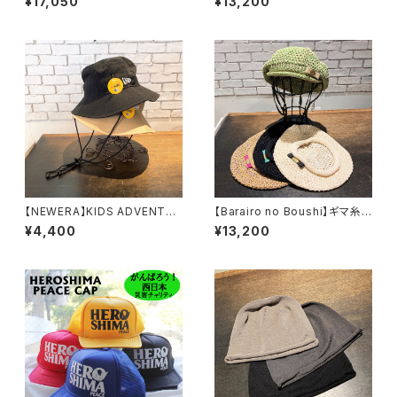
¥17,050
¥13,200
ット R008447
【NEWERA】KIDS ADVENTU
【Barairo no Boushi】ギマ糸プ
TE LIGHT Seersucker 14
レート付きベレー ベレ
¥4,400
¥13,200
112000 14112001
ー R008218