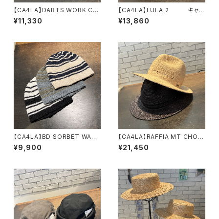
【CA4LA】DARTS WORK CA
【CA4LA】LULA 2 キャッ
S 8 キャスケット TA
プ SHK01316
¥11,330
¥13,860
M02814
【CA4LA】BD SORBET WATC
【CA4LA】RAFFIA MT CHOP
H ニット DOU0216
ハット TAM02737
¥9,900
¥21,450
7