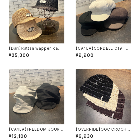
【Dari】Rattan wappen cap
【CA4LA】CORDELL C19
キャップ ARI932
キャスケット ZKN0270
¥25,300
¥9,900
1
【CA4LA】FREEDOM JOURN
【OVERRIDE】OGC CROCHE
EY REPL 2 キャスケッ
T BEANIE SG ニット
¥12,100
¥6,930
ト DOU02098
261090202