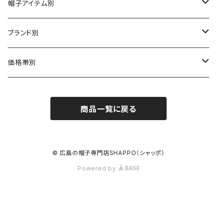
帽子アイテム別
ハット
ブランド別
布帛（布・ニット・レザー等）
キャスケット
CA4LA / カシラ
価格帯別
型物（フェルト・天然草・ペーパー等）
ベレー
Barairo no boushi / バラ色の帽子
～5,500円
商品一覧に戻る
ハンチング
La Maison de Lyllis / ラメゾンドリリス
5,501〜11,000円
キャップ
MIGHTY SHINE / マイティシャイン
11,001円～15,000円
© 広島の帽子専門店SHAPPO（シャッポ）
Powered by
ニット帽 / ワッチ
RACAL / ラカル
15,001〜20,000円
ヘッドアクセサリー
D,ari / ダリ
20,001～25,000円