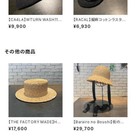
【CA4LA】WTURN WASH11
【RACAL】擬麻コットンラスタタ
ニット ZKN02642
ムベレー ベレー RL-
¥9,900
¥6,930
26-1424
その他の商品
【THE FACTORY MADE】HA
【Barairo no Boushi】街の麦
NAMUGI BOATER HAT
クロシェ ハット L00
¥17,600
¥29,700
ハット FM009
8463