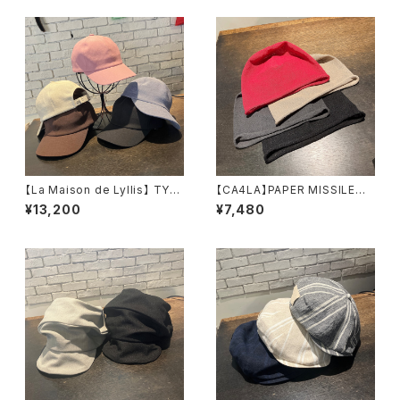
【La Maison de Lyllis】 TYP
【CA4LA】PAPER MISSILE
ECAP キャップ 226
ニット ZKN02740
¥13,200
¥7,480
1006