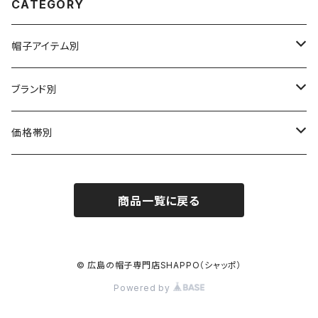
CATEGORY
帽子アイテム別
ハット
ブランド別
布帛（布・ニット・レザー等）
キャスケット
CA4LA / カシラ
価格帯別
型物（フェルト・天然草・ペーパー等）
ベレー
Barairo no boushi / バラ色の帽子
～5,500円
商品一覧に戻る
ハンチング
La Maison de Lyllis / ラメゾンドリリス
5,501〜11,000円
キャップ
MIGHTY SHINE / マイティシャイン
11,001円～15,000円
© 広島の帽子専門店SHAPPO（シャッポ）
Powered by
ニット帽 / ワッチ
RACAL / ラカル
15,001〜20,000円