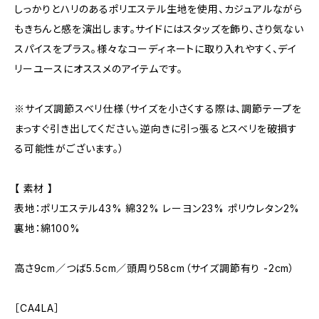
しっかりとハリのあるポリエステル生地を使用、カジュアルながら
もきちんと感を演出します。サイドにはスタッズを飾り、さり気ない
スパイスをプラス。様々なコーディネートに取り入れやすく、デイ
リーユースにオススメのアイテムです。
※サイズ調節スベリ仕様（サイズを小さくする際は、調節テープを
まっすぐ引き出してください。逆向きに引っ張るとスベリを破損す
る可能性がございます。）
【 素材 】
表地：ポリエステル43% 綿32% レーヨン23% ポリウレタン2%
裏地：綿100%
高さ9cm／つば5.5cm／頭周り58cm（サイズ調節有り -2cm）
［CA4LA］