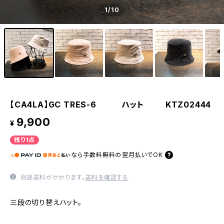
1
/10
【CA4LA】GC TRES-6 ハット KTZ02444
9,900
¥
残り1点
なら
手数料無料の
翌月払いでOK
別途送料がかかります。
送料を確認する
三段の切り替えハット。