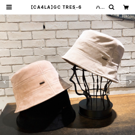
【CA4LA】GC TRES-6 ハッ
ト KTZ02444 | 広島の帽子専
門店SHAPPO（シャッポ）