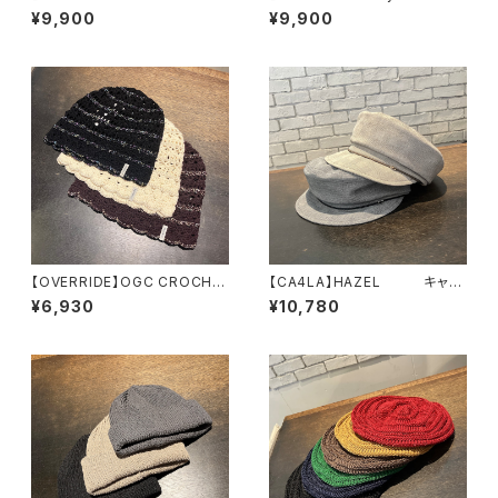
H ニット DOU0216
ERCHIF スカーフ 2
¥9,900
¥9,900
7
261019
【OVERRIDE】OGC CROCHE
【CA4LA】HAZEL キャス
T BEANIE SG ニット
ケット TOZ00127
¥6,930
¥10,780
261090202