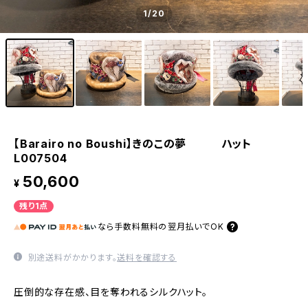
1
/20
【Barairo no Boushi】きのこの夢 ハット
L007504
50,600
¥
残り1点
なら
手数料無料の
翌月払いでOK
別途送料がかかります。
送料を確認する
圧倒的な存在感、目を奪われるシルクハット。