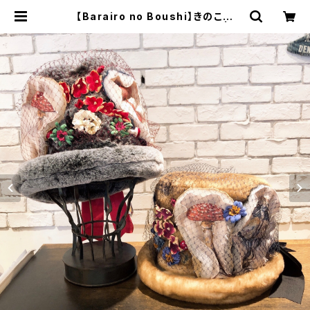
【Barairo no Boushi】きのこの
夢 ハット L007504 | 広
島の帽子専門店SHAPPO（シャッポ）