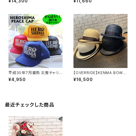
¥14,300
¥11,660
ー ベレー L00762
23
0
平成30年7月豪雨 災害チャリテ
【OVERRIDE】KENMA BOWL
ィ HEROSHIMA peace メッシ
ER ハット 262090
¥4,950
¥16,500
ュキャップ
014
最近チェックした商品