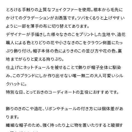
とろける手触りの上質なフェイクファーを使用。根本から毛先に
かけてのグラデーションがお洒落です。ツバをくるりと上げやすい
ように一部を薄手の布に切り替えてあります。
デザイナーが手描きした様々なきのこをプリントした生地や、造花
職人による色とりどりの花や小さなきのこをクラウン側面にたっ
ぷり飾り付け。帽子本体の色によりきのこの並び方や花の色、裏
地までがらりと変える拘りぶり。
仕上げにネットチュールを被せることで飾りが帽子全体に馴染
み、このブランドにしか作り出せない唯一無二の大人可愛いシル
クハットに。
特別な日、とっておきのコーディネートの主役におすすめです。
飾りのきのこや造花、リボンやチュールの付き方には個体差があ
ります。
繊細な帽子のため、強く持ったり上に物を置いたりすると破損す