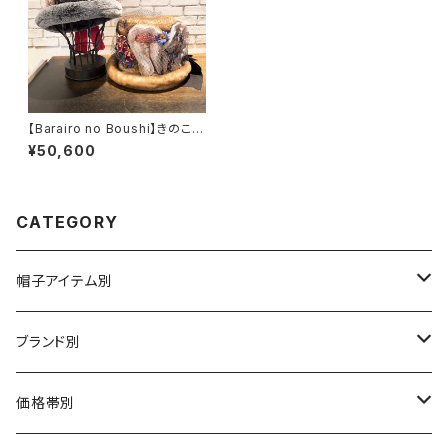
【Barairo no Boushi】きのこの
夢 ハット L007504
¥50,600
CATEGORY
帽子アイテム別
ハット
ブランド別
布帛（布・ニット・レザー等）
キャスケット
CA4LA / カシラ
価格帯別