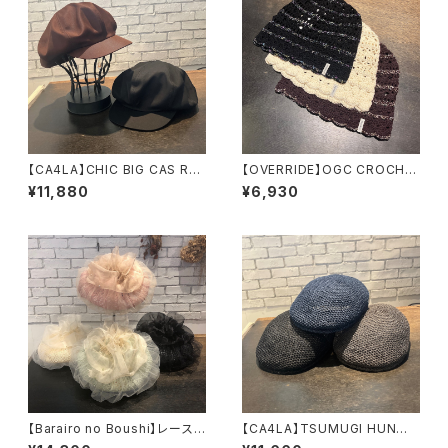
【CA4LA】CHIC BIG CAS RC
【OVERRIDE】OGC CROCHE
キャスケット DOU0
T BEANIE SG ニット
¥11,880
¥6,930
2171
261090202
【Barairo no Boushi】レース
【CA4LA】TSUMUGI HUN
柄ニット&シルクオーガンベレ
ハンチング ZKN027