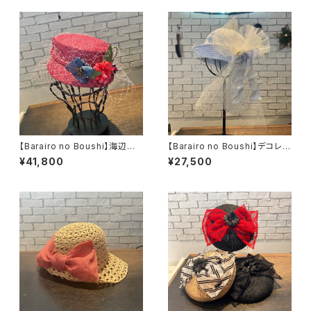
【Barairo no Boushi】海辺の
【Barairo no Boushi】デコレー
カクテルHat ハット
ションセーラーHat ハッ
¥41,800
¥27,500
L008411
ト L008406