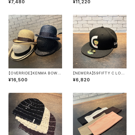
¥7,480
¥11,220
2698
【OVERRIDE】KENMA BOWL
【NEWERA】59FIFTY C LOG
ER ハット 262090
O COJI-COJI キャップ 146
¥16,500
¥6,820
014
93463