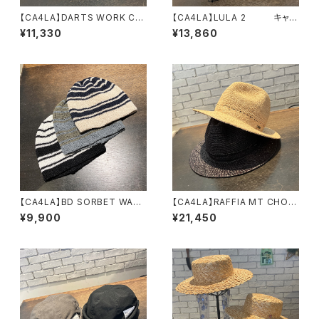
【CA4LA】DARTS WORK CA
【CA4LA】LULA 2 キャッ
S 8 キャスケット TA
プ SHK01316
¥11,330
¥13,860
M02814
【CA4LA】BD SORBET WATC
【CA4LA】RAFFIA MT CHOP
H ニット DOU0216
ハット TAM02737
¥9,900
¥21,450
7