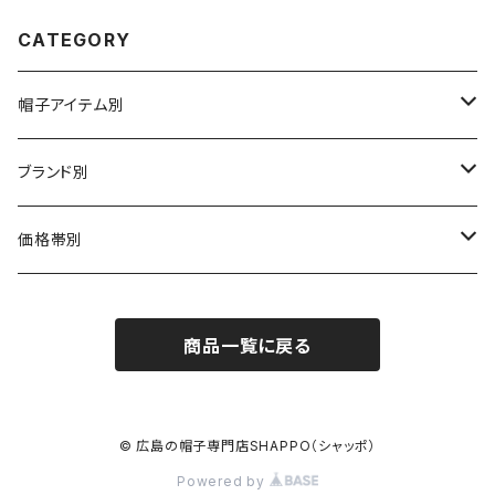
CATEGORY
帽子アイテム別
ハット
ブランド別
布帛（布・ニット・レザー等）
キャスケット
CA4LA / カシラ
価格帯別
型物（フェルト・天然草・ペーパー等）
ベレー
Barairo no boushi / バラ色の帽子
～5,500円
商品一覧に戻る
ハンチング
La Maison de Lyllis / ラメゾンドリリス
5,501〜11,000円
キャップ
MIGHTY SHINE / マイティシャイン
11,001円～15,000円
© 広島の帽子専門店SHAPPO（シャッポ）
Powered by