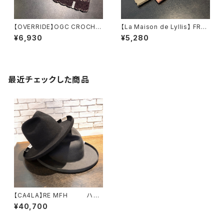
【OVERRIDE】OGC CROCHE
【La Maison de Lyllis】 FRAI
T BEANIE SG ニット
HEADBAND ヘアバン
¥6,930
¥5,280
261090202
ド 2261014
最近チェックした商品
【CA4LA】RE MFH ハッ
ト AKM00077
¥40,700