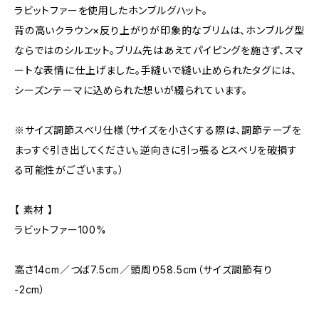
ラビットファーを使用したホンブルグハット。
背の高いクラウン×反り上がりが印象的なブリムは、ホンブルグ型
ならではのシルエット。ブリム先はあえてパイピングを施さず、スマ
ートな表情に仕上げました。手縫いで縫い止められたタグには、
シーズンテーマに込められた想いが綴られています。
※サイズ調節スベリ仕様（サイズを小さくする際は、調節テープを
まっすぐ引き出してください。逆向きに引っ張るとスベリを破損す
る可能性がございます。）
【 素材 】
ラビットファー100%
高さ14cm／つば7.5cm／頭周り58.5cm（サイズ調節有り
-2cm）