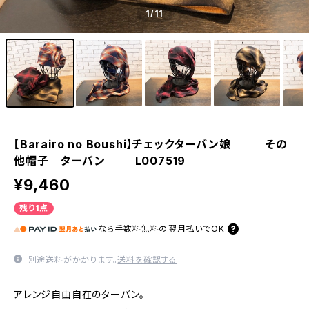
1
/11
【Barairo no Boushi】チェックターバン娘 その
他帽子 ターバン L007519
¥9,460
残り1点
なら
手数料無料の
翌月払いでOK
別途送料がかかります。
送料を確認する
アレンジ自由自在のターバン。