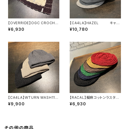
【OVERRIDE】OGC CROCHE
【CA4LA】HAZEL キャス
T BEANIE SG ニット
ケット TOZ00127
¥6,930
¥10,780
261090202
【CA4LA】WTURN WASH11
【RACAL】擬麻コットンラスタタ
ニット ZKN02642
ムベレー ベレー RL-
¥9,900
¥6,930
26-1424
その他の商品