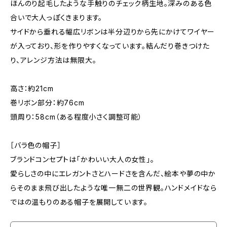
ほんのり起毛したような手触りのチェック柄生地。深みのある色
合いで大人っぽくきまります。
サイドから垂れる幅広リボンは半分辺りから先にかけてワイヤー
が入っており、形を作りやすくなっています。結んだり巻きつけた
り、アレンジ方法は無限大。
高さ：約21cm
巻リボン部分：約76cm
頭周り：58cm（ある程度小さく調整可能）
［バラ色の帽子］
ブランドコンセプトは「かわいい大人の女性」。
愛らしさの中にエレガントさとハードさを含んだ、絵本や夢の中か
らそのまま飛び出したような唯一無二の世界観。ハンドメイドなら
ではの温もりのある帽子を展開しています。