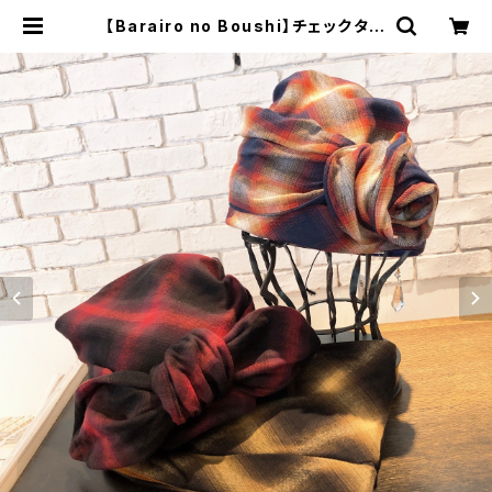
【Barairo no Boushi】チェックター
バン娘 その他帽子 ターバ
ン L007519 | 広島の帽子専門
店SHAPPO（シャッポ）