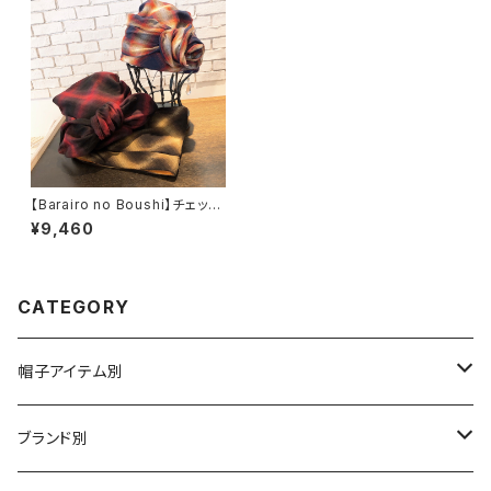
【Barairo no Boushi】チェック
ターバン娘 その他帽子
¥9,460
ターバン L007519
CATEGORY
帽子アイテム別
ハット
ブランド別