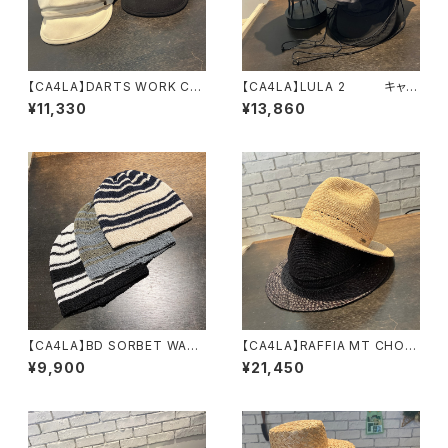
【CA4LA】DARTS WORK CA
【CA4LA】LULA 2 キャッ
S 8 キャスケット TA
プ SHK01316
¥11,330
¥13,860
M02814
【CA4LA】BD SORBET WATC
【CA4LA】RAFFIA MT CHOP
H ニット DOU0216
ハット TAM02737
¥9,900
¥21,450
7