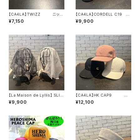
【CA4LA】TWIZZ ニッ
【CA4LA】CORDELL C19
ト TKU00451
キャスケット ZKN0270
¥7,150
¥9,900
1
【La Maison de Lyllis】 SLIT
【CA4LA】HK CAP9 キャ
ERCHIF スカーフ 2
ップ KTZ02694
¥9,900
¥12,100
261019