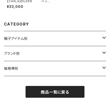
【CA4LA】EILEEN ハッ
ト SHK00980
¥33,000
CATEGORY
帽子アイテム別
ハット
ブランド別
布帛（布・ニット・レザー等）
キャスケット
CA4LA / カシラ
価格帯別
型物（フェルト・天然草・ペーパー等）
ベレー
Barairo no boushi / バラ色の帽子
～5,500円
商品一覧に戻る
ハンチング
La Maison de Lyllis / ラメゾンドリリス
5,501〜11,000円