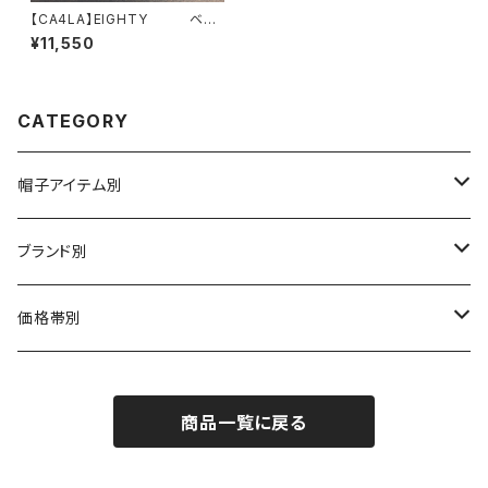
【CA4LA】EIGHTY ベレ
ー セーラーハット KTZ0
¥11,550
2329
CATEGORY
帽子アイテム別
ハット
ブランド別
布帛（布・ニット・レザー等）
キャスケット
CA4LA / カシラ
価格帯別
型物（フェルト・天然草・ペーパー等）
ベレー
Barairo no boushi / バラ色の帽子
～5,500円
商品一覧に戻る
ハンチング
La Maison de Lyllis / ラメゾンドリリス
5,501〜11,000円