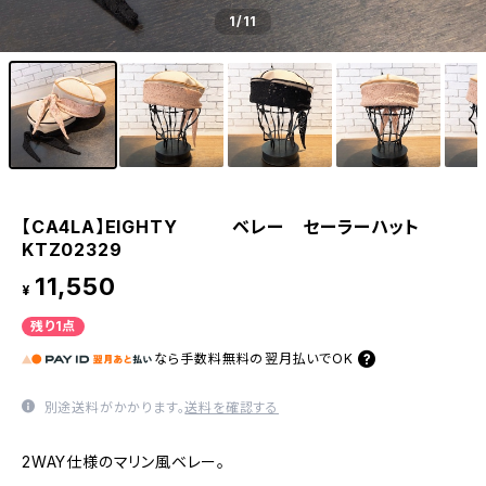
1
/11
【CA4LA】EIGHTY ベレー セーラーハット
KTZ02329
11,550
¥
残り1点
なら
手数料無料の
翌月払いでOK
別途送料がかかります。
送料を確認する
2WAY仕様のマリン風ベレー。