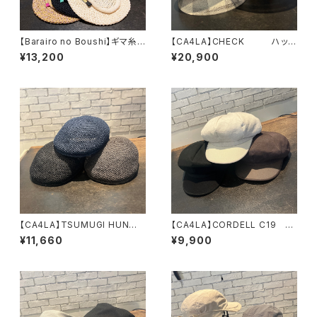
【Barairo no Boushi】ギマ糸プ
【CA4LA】CHECK ハッ
レート付きベレー ベレ
ト KTZ02673
¥13,200
¥20,900
ー R008218
【CA4LA】TSUMUGI HUN
【CA4LA】CORDELL C19
ハンチング ZKN027
キャスケット ZKN0270
¥11,660
¥9,900
23
1