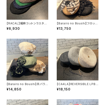
【RACAL】擬麻コットンラスタタ
【Barairo no Boushi】フロッキ
ムベレー ベレー RL-
ーリボンベレー ベレー
¥6,930
¥13,750
26-1424
L008453
【Barairo no Boushi】共バラベ
【CA4LA】REVERSIBLE LPB
レー ベレー L0084
BERET ベレー DO
¥14,850
¥18,150
30
U02093