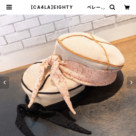
【CA4LA】EIGHTY ベレー
セーラーハット KTZ02329 |
広島の帽子専門店SHAPPO（シャッ
ポ）