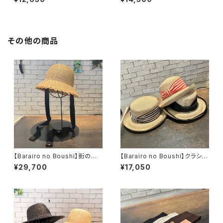
ベレー L008424
その他の商品
【Barairo no Boushi】街の麦
【Barairo no Boushi】クラシカ
クロシェ ハット L00
ルパイピングクロシェ ハ
¥29,700
¥17,050
8463
ット R008447