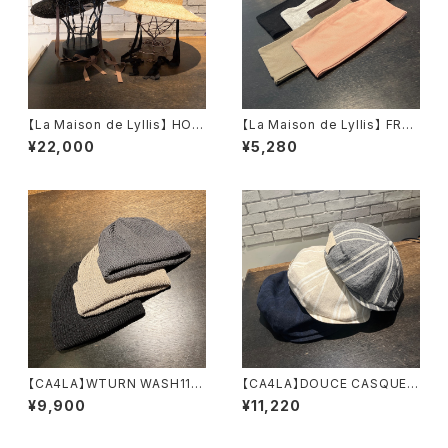
【La Maison de Lyllis】 HOH
【La Maison de Lyllis】 FRAI
E ハット 2241053
HEADBAND ヘアバン
¥22,000
¥5,280
ド 2261014
【CA4LA】WTURN WASH11
【CA4LA】DOUCE CASQUET
ニット ZKN02642
TE キャスケット ハンチ
¥9,900
¥11,220
ング COH00031