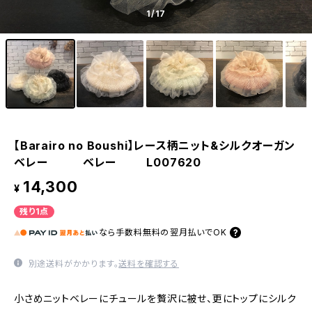
1
/17
【Barairo no Boushi】レース柄ニット&シルクオーガン
ベレー ベレー L007620
14,300
¥
残り1点
なら
手数料無料の
翌月払いでOK
別途送料がかかります。
送料を確認する
小さめニットベレーにチュールを贅沢に被せ、更にトップにシルク