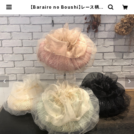
【Barairo no Boushi】レース柄ニ
ット&シルクオーガンベレー ベ
レー L007620 | 広島の帽子専
門店SHAPPO（シャッポ）