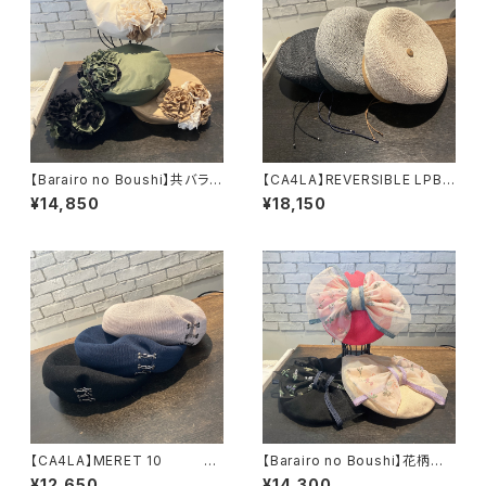
【Barairo no Boushi】共バラベ
【CA4LA】REVERSIBLE LPB
レー ベレー L0084
BERET ベレー DO
¥14,850
¥18,150
30
U02093
【CA4LA】MERET 10 ベ
【Barairo no Boushi】花柄オ
レー ZKN02641
ーガンジーリボンベレー
¥12,650
¥14,300