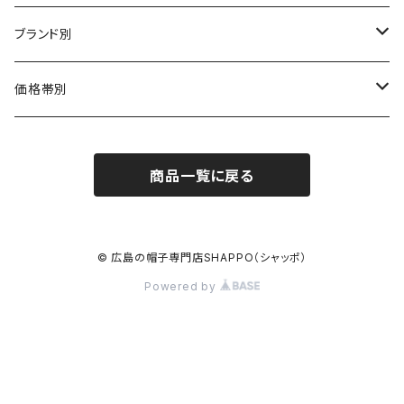
ハット
ブランド別
布帛（布・ニット・レザー等）
キャスケット
CA4LA / カシラ
価格帯別
型物（フェルト・天然草・ペーパー等）
ベレー
Barairo no boushi / バラ色の帽子
～5,500円
商品一覧に戻る
ハンチング
La Maison de Lyllis / ラメゾンドリリス
5,501〜11,000円
キャップ
MIGHTY SHINE / マイティシャイン
11,001円～15,000円
© 広島の帽子専門店SHAPPO（シャッポ）
Powered by
ニット帽 / ワッチ
RACAL / ラカル
15,001〜20,000円
ヘッドアクセサリー
D,ari / ダリ
20,001～25,000円