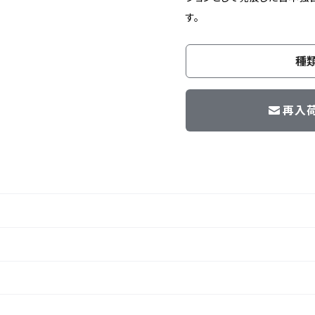
す。
種
再入