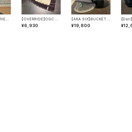
HRIE
【OVERRIDE】OGC C
【AKA SIX】BUCKET
【Dari
ハット 63114
ROCHET BEANIE SG
HAT-HALF N HALF /
s 
¥6,930
¥19,800
¥12,
ニット 261
NEW DENIM / STRIP
ハンチン
090202
E DENIM ハッ
2
ト