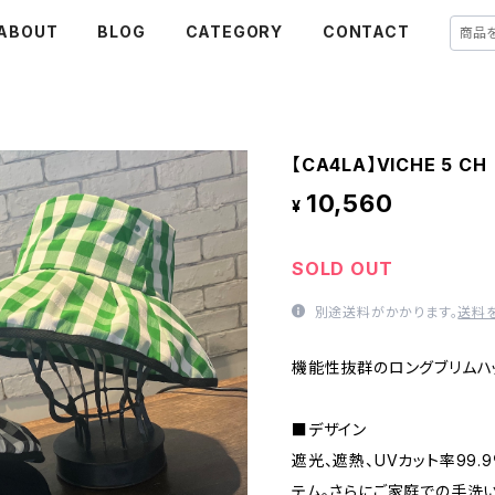
ABOUT
BLOG
CATEGORY
CONTACT
【CA4LA】VICHE 
10,560
¥
SOLD OUT
別途送料がかかります。
送料
機能性抜群のロングブリムハ
■デザイン
遮光、遮熱、UVカット率99
テム。さらにご家庭での手洗