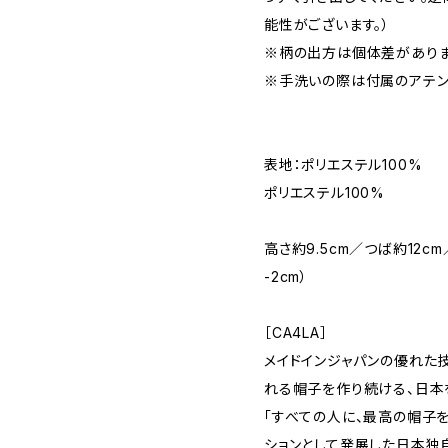
能性がございます。）
※柄の出方は個体差がありま
※手洗いの際は付属のアテン
表地：ポリエステル100%
ポリエステル100%
高さ約9.5cm／つば約12c
-2cm）
［CA4LA］
メイドインジャパンの優れた
れる帽子を作り続ける、日本
「すべての人に、最高の帽子を
ションとして発展した日本独