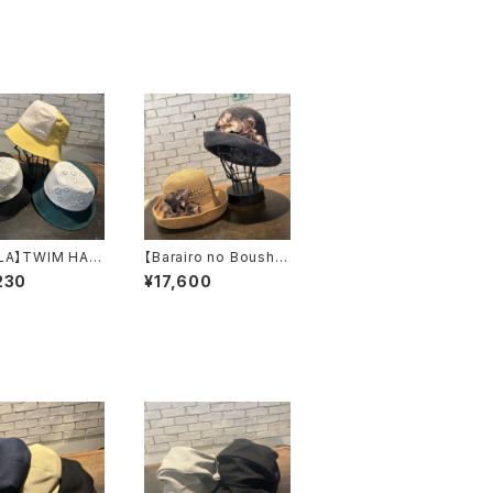
LA】TWIM HAT
【Barairo no Boushi】
ト TKU
パンジーこまあみクロ
230
¥17,600
4
シェ ハット
L008449