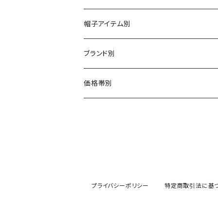
帽子アイテム別
ハット
ブランド別
布帛（布・ニット・レザー等）
キャスケット
CA4LA / カシラ
価格帯別
型物（フェルト・天然草・ペーパー等）
ベレー
Barairo no boushi / バラ色の帽子
～5,500円
ハンチング
La Maison de Lyllis / ラメゾンドリリス
5,501〜11,000円
キャップ
MIGHTY SHINE / マイティシャイン
11,001円～15,000円
プライバシーポリシー
特定商取引法に基
ニット帽 / ワッチ
RACAL / ラカル
15,001〜20,000円