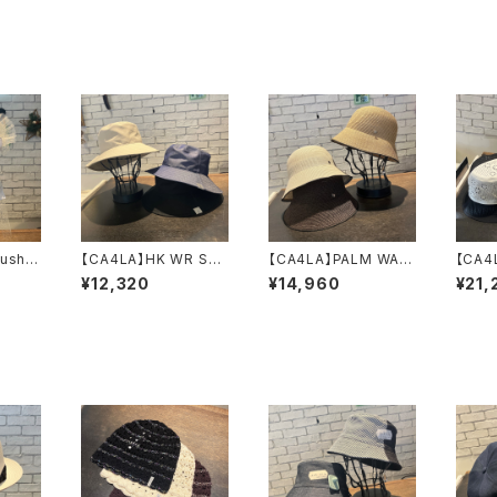
ushi】
【CA4LA】HK WR STA
【CA4LA】PALM WA
【CA4
ーラー
ND HAT LB ハッ
ハット SHK0
ハッ
¥12,320
¥14,960
¥21,
ット
ト DOU02154
1323
0045