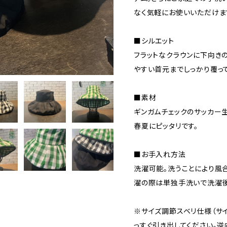
なく気軽にお使いいただけま
■シルエット
フラットなクラウンに下向き
やすい首元までしっかり覆って
■素材
ギンガムチェックのサッカー
春夏にピッタリです。
■お手入れ方法
洗濯可能。洗うことにより風
濯の際は単独手洗いで洗濯後
※サイズ調節スベリ仕様（サ
っすぐ引き出してください。