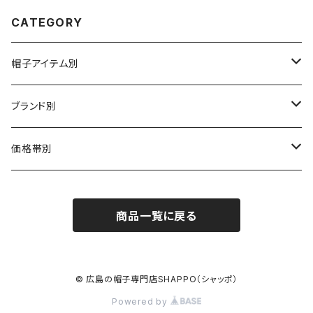
CATEGORY
帽子アイテム別
ハット
ブランド別
布帛（布・ニット・レザー等）
キャスケット
CA4LA / カシラ
価格帯別
型物（フェルト・天然草・ペーパー等）
ベレー
Barairo no boushi / バラ色の帽子
～5,500円
商品一覧に戻る
ハンチング
La Maison de Lyllis / ラメゾンドリリス
5,501〜11,000円
キャップ
MIGHTY SHINE / マイティシャイン
11,001円～15,000円
© 広島の帽子専門店SHAPPO（シャッポ）
Powered by