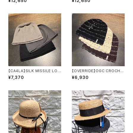
¥12,650
¥12,650
ARI922
ップ MIU00022
【CA4LA】SILK MISSILE LON
【OVERRIDE】OGC CROCHE
G11 ニット ZKN027
T BEANIE SG ニット
¥7,370
¥6,930
06
261090202