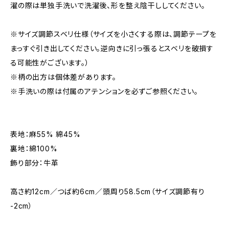
濯の際は単独手洗いで洗濯後、形を整え陰干ししてください。
※サイズ調節スベリ仕様（サイズを小さくする際は、調節テープを
まっすぐ引き出してください。逆向きに引っ張るとスベリを破損す
る可能性がございます。）
※柄の出方は個体差があります。
※手洗いの際は付属のアテンションを必ずご参照ください。
表地：麻55% 綿45%
裏地：綿100%
飾り部分：牛革
高さ約12cm／つば約6cm／頭周り58.5cm（サイズ調節有り
-2cm）