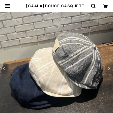
【CA4LA】DOUCE CASQUETTE
キャスケット ハンチング
COH00031 | 広島の帽子専門店SH
APPO（シャッポ）