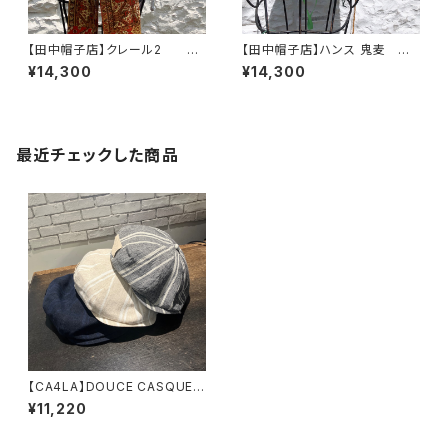
【田中帽子店】クレール2
【田中帽子店】ハンス 鬼麦
ハット UK-H141-M
ハット UK-H048-M U
¥14,300
¥14,300
K-H048-L
最近チェックした商品
【CA4LA】DOUCE CASQUET
TE キャスケット ハンチ
¥11,220
ング COH00031