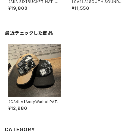
【AKA SIX】BUCKET HAT-HA
【CA4LA】SOUTH SOUNDS8
LF N HALF / NEW DENIM / S
ハット ZKN02585
¥19,800
¥11,550
TRIPE DENIM ハット
最近チェックした商品
【CA4LA】AndyWarhol PATC
H CAP キャップ CA
¥12,980
W00615
CATEGORY