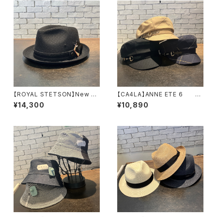
【ROYAL STETSON】New Le
【CA4LA】ANNE ETE 6
scaut Linen Waffle ハ
キャスケット SHK01308
¥14,300
¥10,890
ット SE459