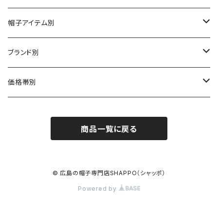
帽子アイテム別
ハット
ブランド別
布帛（布・ニット・レザー等）
キャスケット
CA4LA / カシラ
価格帯別
型物（フェルト・天然草・ペーパー等）
ベレー
Barairo no boushi / バラ色の帽子
～5,500円
商品一覧に戻る
ハンチング
La Maison de Lyllis / ラメゾンドリリス
5,501〜11,000円
キャップ
MIGHTY SHINE / マイティシャイン
11,001円～15,000円
© 広島の帽子専門店SHAPPO（シャッポ）
Powered by
ニット帽 / ワッチ
RACAL / ラカル
15,001〜20,000円