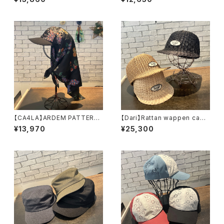
ップ MIU00022
【CA4LA】ARDEM PATTERN
【Dari】Rattan wappen cap
キャップ SHK0134
キャップ ARI932
¥13,970
¥25,300
2