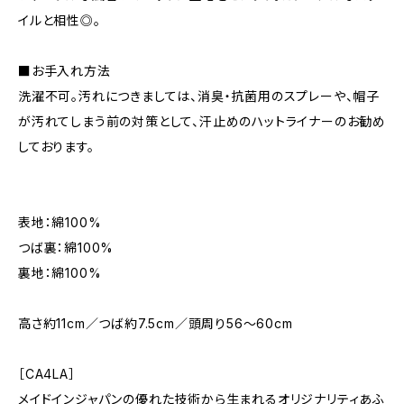
イルと相性◎。
■お手入れ方法
洗濯不可。汚れにつきましては、消臭・抗菌用のスプレーや、帽子
が汚れてしまう前の対策として、汗止めのハットライナーのお勧め
しております。
表地：綿100%
つば裏：綿100%
裏地：綿100%
高さ約11cm／つば約7.5cm／頭周り56～60cm
［CA4LA］
メイドインジャパンの優れた技術から生まれるオリジナリティあふ