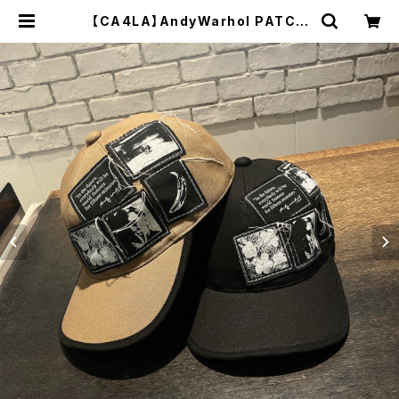
【CA4LA】AndyWarhol PATCH
CAP キャップ CAW006
15 | 広島の帽子専門店SHAPPO（シ
ャッポ）