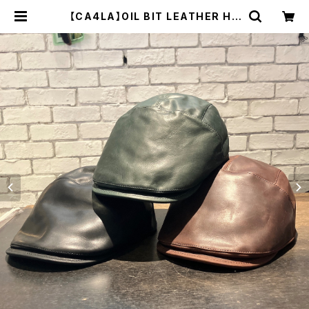
【CA4LA】OIL BIT LEATHER HU
NTING ハンチング ZKN
02571 | 広島の帽子専門店SHAPP
O（シャッポ）