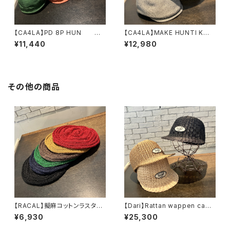
【CA4LA】PD 8P HUN
【CA4LA】MAKE HUNTI K
ハンチング ZKN02622
ハンチング TAM028
¥11,440
¥12,980
17
その他の商品
【RACAL】擬麻コットンラスタタ
【Dari】Rattan wappen cap
ムベレー ベレー RL-
キャップ ARI932
¥6,930
¥25,300
26-1424