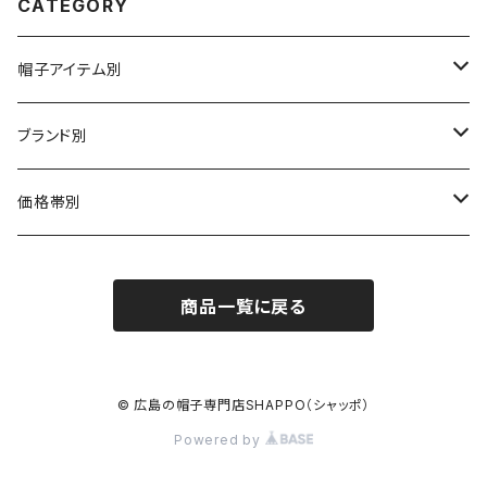
CATEGORY
帽子アイテム別
ハット
ブランド別
布帛（布・ニット・レザー等）
キャスケット
CA4LA / カシラ
価格帯別
型物（フェルト・天然草・ペーパー等）
ベレー
Barairo no boushi / バラ色の帽子
～5,500円
商品一覧に戻る
ハンチング
La Maison de Lyllis / ラメゾンドリリス
5,501〜11,000円
キャップ
MIGHTY SHINE / マイティシャイン
11,001円～15,000円
© 広島の帽子専門店SHAPPO（シャッポ）
Powered by
ニット帽 / ワッチ
RACAL / ラカル
15,001〜20,000円