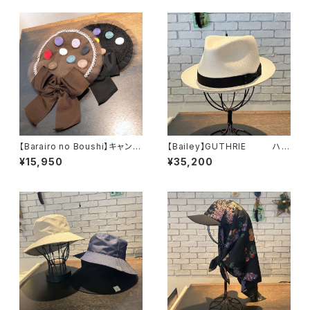
【Barairo no Boushi】キャンデ
【Bailey】GUTHRIE ハッ
ィベレー ベレー L0
ト 63114
¥15,950
¥35,200
07816