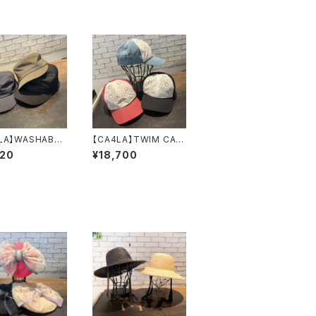
LA】WASHABLE
【CA4LA】TWIM CAP
AMS PL キ
キャップ T
020
¥18,700
U0214
KU00456