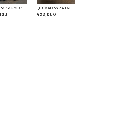
iro no Boushi】
【La Maison de Lylli
ーガンジーリボ
s】 HOHE ハッ
300
¥22,000
レー ベレ
ト 2241053
ー L008424