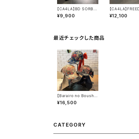
【CA4LA】BD SORBE
【CA4LA】FRE
T WATCH ニッ
JOURNEY RE
¥9,900
¥12,100
ト DOU02167
キャスケ
DOU02098
最近チェックした商品
【Barairo no Boushi】
ゴブランCAP キ
¥16,500
ャップ R008342
CATEGORY