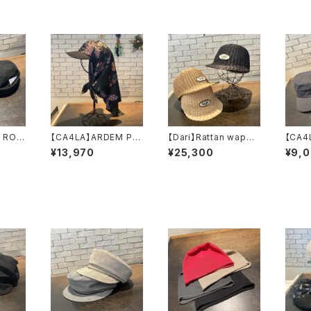
 ROL
【CA4LA】ARDEM PA
【Dari】Rattan wappe
【CA4
ャーマ
TTERN キャッ
n cap キャップ
DRE
¥13,970
¥25,300
¥9,
ップ
プ SHK01342
ARI932
ャップ DO
8