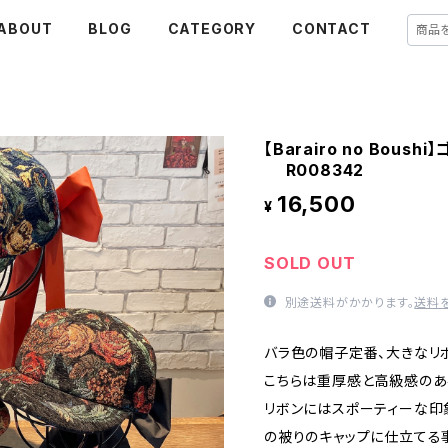
ABOUT
BLOG
CATEGORY
CONTACT
【Barairo no Bo
R008342
16,500
¥
SOLD OUT
別途送料がかかります。
送料
バラ色の帽子定番、大きなリ
こちらは重厚感と高級感のあ
リボンにはスポーティーな印
の被りのキャップに仕立てる