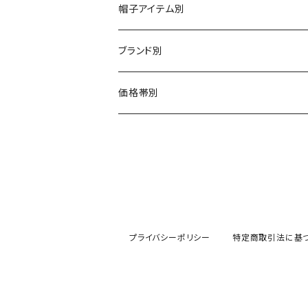
帽子アイテム別
ハット
ブランド別
布帛（布・ニット・レザー等）
キャスケット
CA4LA / カシラ
価格帯別
型物（フェルト・天然草・ペーパー等）
ベレー
Barairo no boushi / バラ色の帽子
～5,500円
ハンチング
La Maison de Lyllis / ラメゾンドリリス
5,501〜11,000円
キャップ
MIGHTY SHINE / マイティシャイン
11,001円～15,000円
プライバシーポリシー
特定商取引法に基
ニット帽 / ワッチ
RACAL / ラカル
15,001〜20,000円
ヘッドアクセサリー
D,ari / ダリ
20,001～25,000円