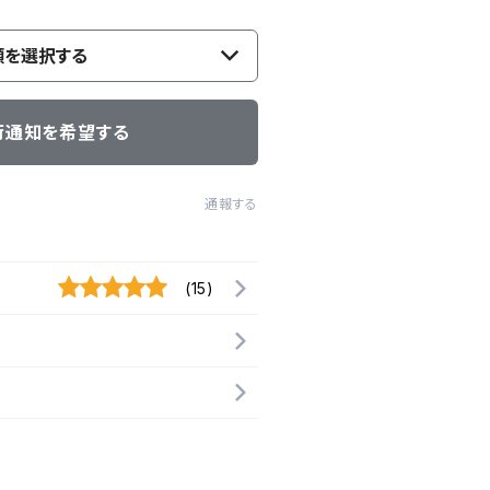
類を選択する
荷通知を希望する
通報する
(15)