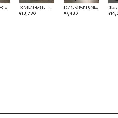
EDOM
【CA4LA】HAZEL
【CA4LA】PAPER MIS
【Bara
PL 2
キャスケット TO
SILE ニット
花柄オ
¥10,780
¥7,480
¥14,
ット
Z00127
ZKN02740
ンベ