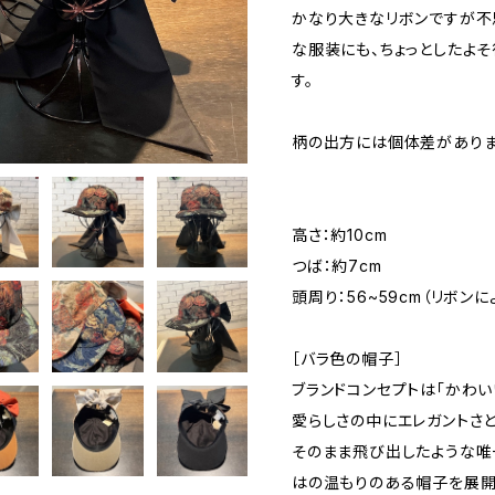
かなり大きなリボンですが不
な服装にも、ちょっとしたよ
す。
柄の出方には個体差がありま
高さ：約10cm
つば：約7cm
頭周り：56~59cm（リボン
［バラ色の帽子］
ブランドコンセプトは「かわい
愛らしさの中にエレガントさ
そのまま飛び出したような唯
はの温もりのある帽子を展開