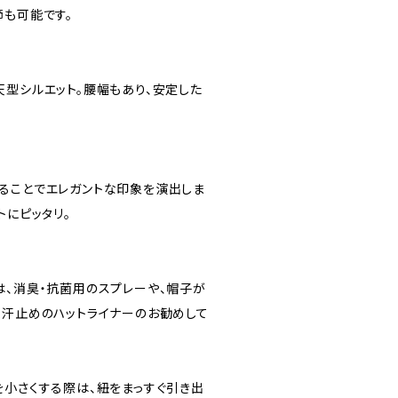
節も可能です。
天型シルエット。腰幅もあり、安定した
ることでエレガントな印象を演出しま
トにピッタリ。
は、消臭・抗菌用のスプレーや、帽子が
、汗止めのハットライナーのお勧めして
を小さくする際は、紐をまっすぐ引き出