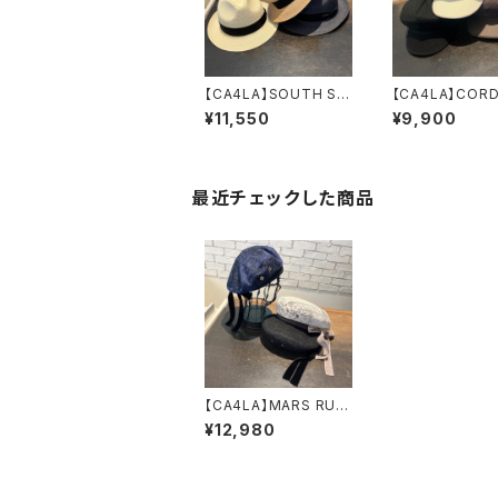
【CA4LA】SOUTH SO
【CA4LA】CORD
UNDS8 ハット
C19 キャス
¥11,550
¥9,900
ZKN02585
ト ZKN02
最近チェックした商品
【CA4LA】MARS RUB
AN 9 ベレー
¥12,980
SHK01258