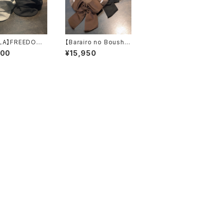
LA】FREEDOM
【Barairo no Boushi】
NEY REPL 2
キャンディベレー
100
¥15,950
ャスケット
ベレー L007816
2098