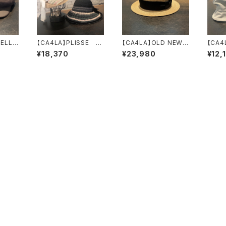
ELL
【CA4LA】PLISSE
【CA4LA】OLD NEW
【CA4
ケッ
ハット TKU001
6 ハット D
JOUR
¥18,370
¥23,980
¥12,
701
19
OU02097
キ
DOU0