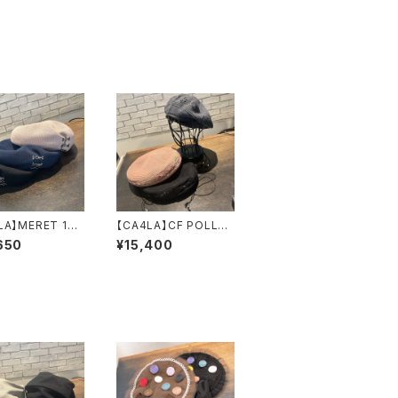
LA】MERET 10
【CA4LA】CF POLLEN
ー ZK
ベレー SH
650
¥15,400
41
K01305