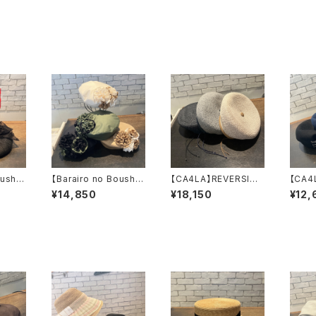
ushi】
【Barairo no Boushi】
【CA4LA】REVERSIBL
【CA4
ベレ
共バラベレー ベ
E LPB BERET
ベレ
¥14,850
¥18,150
¥12,
 L
レー L008430
ベレー DOU020
N026
93