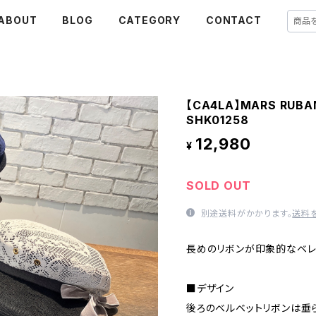
ABOUT
BLOG
CATEGORY
CONTACT
【CA4LA】MARS 
SHK01258
12,980
¥
SOLD OUT
別途送料がかかります。
送料
長めのリボンが印象的なベレ
■デザイン
後ろのベルベットリボンは垂