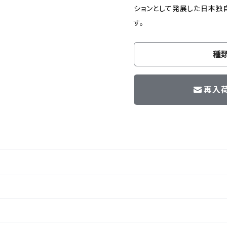
ションとして発展した日本独
す。
種
再入