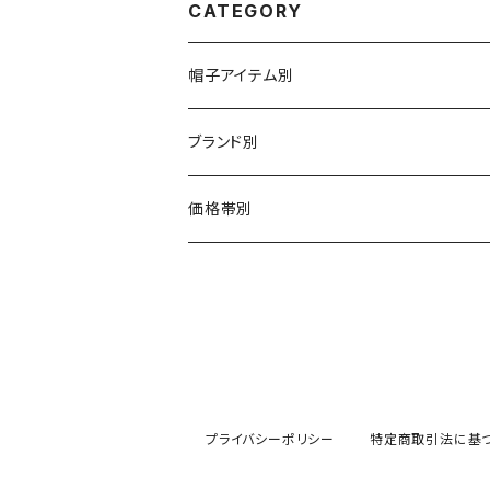
CATEGORY
帽子アイテム別
ハット
ブランド別
布帛（布・ニット・レザー等）
キャスケット
CA4LA / カシラ
価格帯別
型物（フェルト・天然草・ペーパー等）
ベレー
Barairo no boushi / バラ色の帽子
～5,500円
ハンチング
La Maison de Lyllis / ラメゾンドリリス
5,501〜11,000円
キャップ
MIGHTY SHINE / マイティシャイン
11,001円～15,000円
プライバシーポリシー
特定商取引法に基
ニット帽 / ワッチ
RACAL / ラカル
15,001〜20,000円