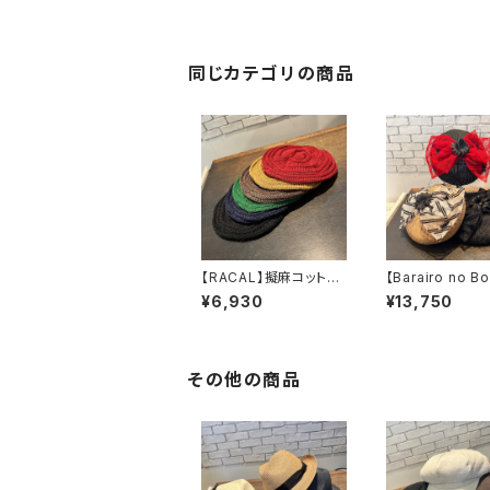
同じカテゴリの商品
【RACAL】擬麻コットン
【Barairo no Bo
ラスタタムベレー
フロッキーリボン
¥6,930
¥13,750
ベレー RL-26-14
ー ベレー
24
008453
その他の商品