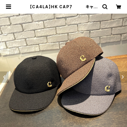
【CA4LA】HK CAP7 キャッ
プ KTZ02645 | 広島の帽子専
門店SHAPPO（シャッポ）