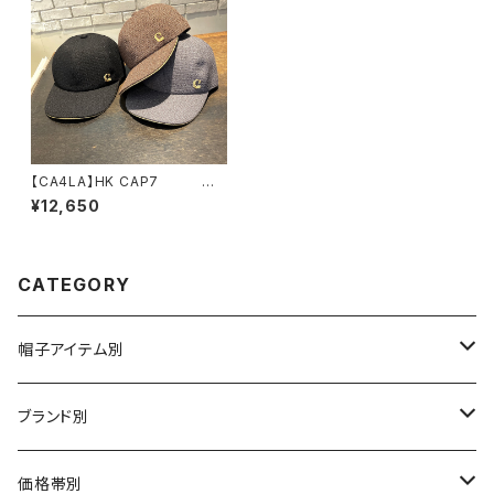
【CA4LA】HK CAP7 キャ
ップ KTZ02645
¥12,650
CATEGORY
帽子アイテム別
ハット
ブランド別
布帛（布・ニット・レザー等）
キャスケット
CA4LA / カシラ
価格帯別