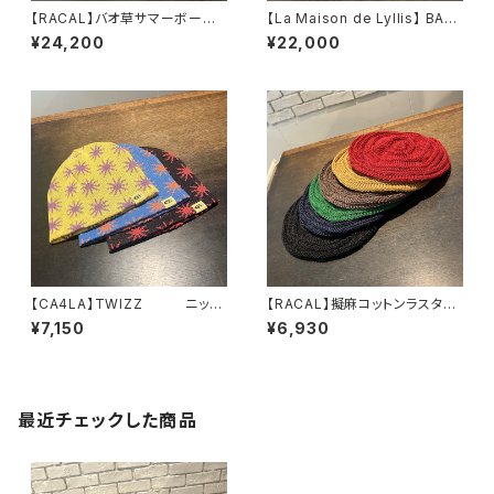
【RACAL】バオ草サマーボータ
【La Maison de Lyllis】 BAS
ーハット ハット RL
CKET ハット 2261
¥24,200
¥22,000
-26-1433
027
【CA4LA】TWIZZ ニッ
【RACAL】擬麻コットンラスタタ
ト TKU00451
ムベレー ベレー RL-
¥7,150
¥6,930
26-1424
最近チェックした商品