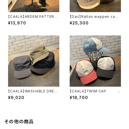
【CA4LA】ARDEM PATTERN
【Dari】Rattan wappen cap
キャップ SHK0134
キャップ ARI932
¥13,970
¥25,300
2
【CA4LA】WASHABLE DREA
【CA4LA】TWIM CAP キ
MS PL キャップ DO
ャップ TKU00456
¥9,020
¥18,700
U02148
その他の商品