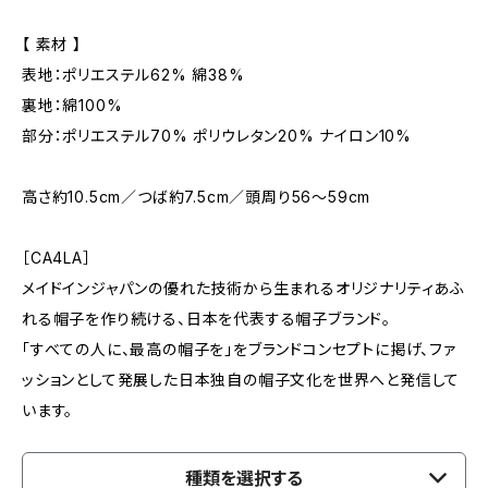
【 素材 】
表地：ポリエステル62% 綿38%
裏地：綿100%
部分：ポリエステル70% ポリウレタン20% ナイロン10%
高さ約10.5cm／つば約7.5cm／頭周り56～59cm
［CA4LA］
メイドインジャパンの優れた技術から生まれるオリジナリティあふ
れる帽子を作り続ける、日本を代表する帽子ブランド。
「すべての人に、最高の帽子を」をブランドコンセプトに掲げ、ファ
ッションとして発展した日本独自の帽子文化を世界へと発信して
います。
種類を選択する