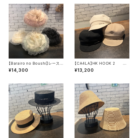
【Barairo no Boushi】レース
【CA4LA】HK HOOK 2
柄ニット&シルクオーガンベレ
キャスケット TAM02866
¥14,300
¥13,200
ー ベレー L00762
0