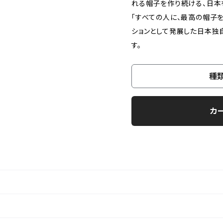
れる帽子を作り続ける、日本
「すべての人に、最高の帽子を
ションとして発展した日本独
す。
種
カ