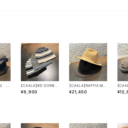
LA 2
【CA4LA】BD SORBE
【CA4LA】RAFFIA MT
【CA4
T WATCH ニッ
CHOP ハット
LS
¥9,900
¥21,450
¥12,
ト DOU02167
TAM02737
ン 
MI