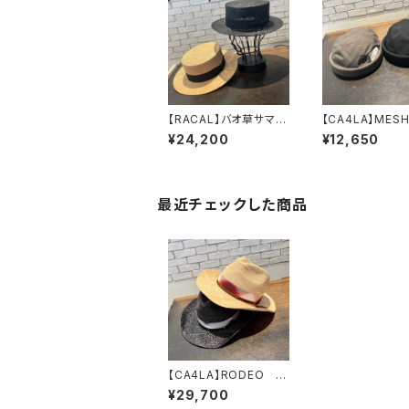
【RACAL】バオ草サマー
【CA4LA】MESH
ボーターハット
LS フィッシ
¥24,200
¥12,650
ハット RL-26-1
ン ロールキャ
433
MIU00022
最近チェックした商品
【CA4LA】RODEO
ハット DOU019
¥29,700
93