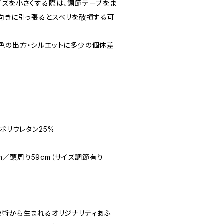
イズを小さくする際は、調節テープをま
逆向きに引っ張るとスベリを破損する可
色の出方・シルエットに多少の個体差
ポリウレタン25%
5cm／頭周り59cm（サイズ調節有り
技術から生まれるオリジナリティあふ