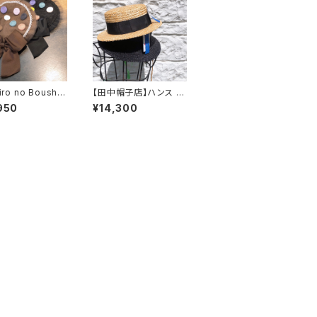
iro no Boushi】
【田中帽子店】ハンス 鬼
ンディベレー
麦 ハット U
950
¥14,300
ベレー L007816
K-H048-M UK-H04
8-L