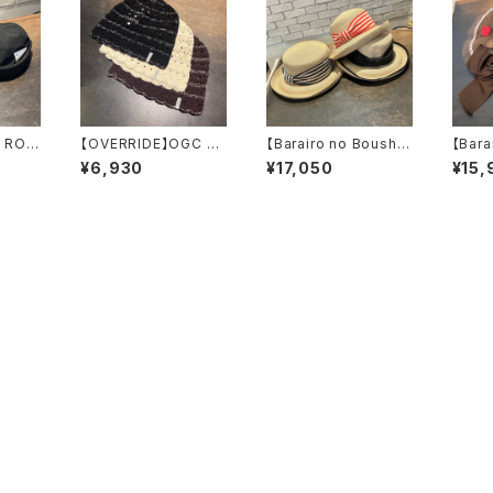
 ROL
【OVERRIDE】OGC C
【Barairo no Boushi】
【Bara
ャーマ
ROCHET BEANIE SG
クラシカルパイピングク
キャ
¥6,930
¥17,050
¥15,
ップ
ニット 261
ロシェ ハット
090202
R008447