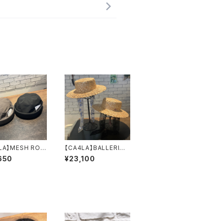
LA】MESH ROL
【CA4LA】BALLERINE
 フィッシャーマ
ハット SHK
650
¥23,100
ロールキャップ
01303
U00022