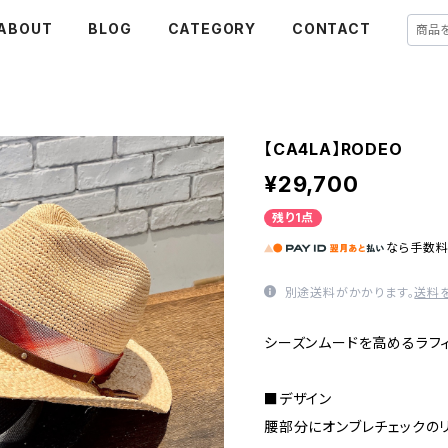
ABOUT
BLOG
CATEGORY
CONTACT
【CA4LA】RODEO
¥29,700
残り1点
なら
手数
別途送料がかかります。
送料
シーズンムードを高めるラフ
■デザイン
腰部分にオンブレチェックのリ