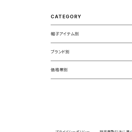
CATEGORY
帽子アイテム別
ハット
ブランド別
布帛（布・ニット・レザー等）
キャスケット
CA4LA / カシラ
価格帯別
型物（フェルト・天然草・ペーパー等）
ベレー
Barairo no boushi / バラ色の帽子
～5,500円
ハンチング
La Maison de Lyllis / ラメゾンドリリス
5,501〜11,000円
キャップ
MIGHTY SHINE / マイティシャイン
11,001円～15,000円
プライバシーポリシー
特定商取引法に基